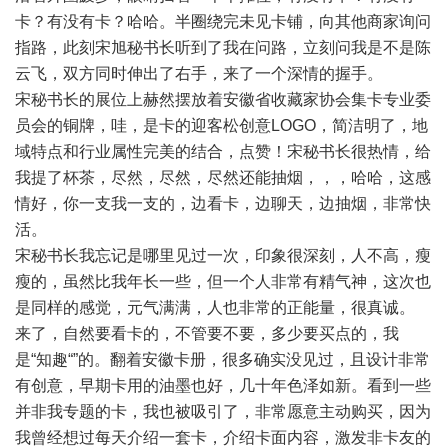
卡？有没有卡？哈哈。半圈绕完未见卡铺，向其他商家询问
指路，此刻宋旭秘书长听到了我在问路，立刻问我是不是陈
云飞，双方同时伸出了右手，来了一个深情的握手。
宋秘书长的展位上赫然摆放着安徽省收藏家协会集卡专业委
员会的铜牌，哇，是卡的迎客松创意LOGO，简洁明了，地
域特点和行业属性完美的结合，点赞！宋秘书长很热情，给
我提了杯茶，尽然，尽然，尽然还能抽烟，，，哈哈，这感
情好，你一支我一支的，边看卡，边聊天，边抽烟，非常快
活。
宋秘书长我忘记是哪里见过一次，印象很深刻，人不高，瘦
瘦的，虽然比我年长一些，但一个人非常有精气神，这次也
是同样的感觉，元气满满，人也非常的正能量，很真诚。
来了，自然要看卡的，不管要不要，多少要买点的，我
是“知趣“”的。翻着安徽卡册，很多确实没见过，且设计非常
有创意，早期卡用的油墨也好，几十年色泽如新。看到一些
并非我专题的卡，我也被吸引了，非常愿意主动购买，因为
我曾经想过每天介绍一套卡，介绍卡面内容，激发非卡友的