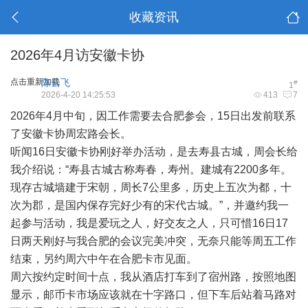
收藏资讯
2026年4月访安徽卡协
点击重新加载
陈云飞
#
1
2026-4-20 14:25:53
413
7
2026年4月中旬，因工作需要去合肥参会，15日出发前联系
了安徽卡协周宏路会长。
听闻16日安徽卡协刚好举办活动，是去寿县古城，周会长给
我介绍说：“寿县古城古称寿春，寿州。建城有2200多年。
现存古城墙建于宋朝，周长7公里多，历史上五次为都，十
次为郡，是国内保存完好少有的宋代古城。”，并邀约我一
起参与活动，我是爱玩之人，好交友之人，只可惜16日17
日两天刚好与我合肥的会议完美冲突，无奈只能等周五工作
结束，另约周六中午在合肥卡市见面。
周六按约定时间十点，我从酒店打车到了宿州路，按照地图
显示，邮币卡市场应该就在十字路口，但下车后站着马路对