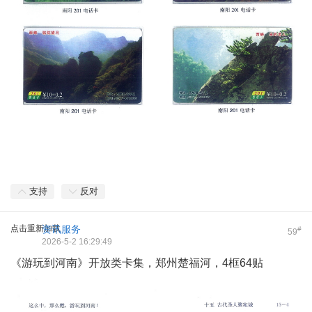
支持
反对
点击重新加载
资讯服务
#
59
2026-5-2 16:29:49
《游玩到河南》开放类卡集，郑州楚福河，4框64贴