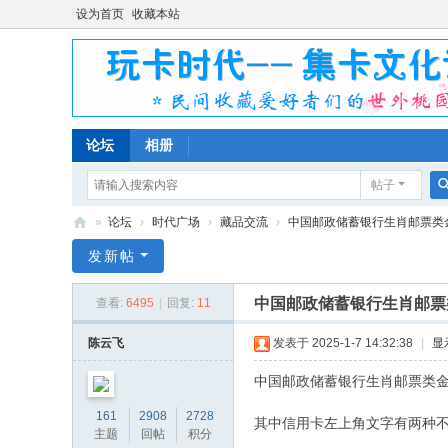
设为首页
收藏本站
论坛
相册
帖子
»
论坛
›
时代广场
›
藏品交流
›
中国邮政储蓄银行生肖邮票类
玩
发新帖
卡
中国邮政储蓄银行生肖邮票
查看:
6495
|
回复:
11
时
代
陈云飞
发表于 2025-1-7 14:32:38
|
显
集
中国邮政储蓄银行生肖邮票类金
卡
161
2908
2728
其中信用卡左上角文字有两种
文
主题
回帖
积分