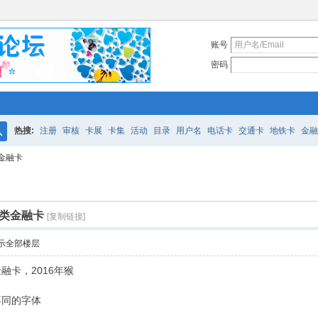
账号
密码
热搜:
注册
审核
卡展
卡集
活动
目录
用户名
电话卡
交通卡
地铁卡
金融
搜
金融卡
索
类金融卡
[复制链接]
示全部楼层
融卡，2016年猴
不同的字体